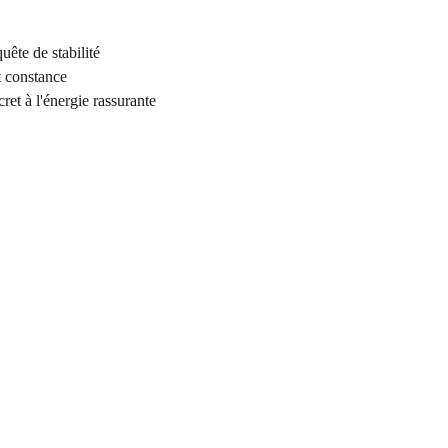
uête de stabilité
t constance
cret à l'énergie rassurante
COORDONNÉES
Vertus Naturelles
12 rue principale