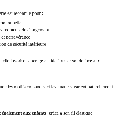
ierre est reconnue pour :
émotionnelle
 les moments de chargement
 et persévérance
tion de sécurité intérieure
e
, elle favorise l'ancrage et aide à rester solide face aux
.
e : les motifs en bandes et les nuances varient naturellement
t également aux enfants
, grâce à son fil élastique