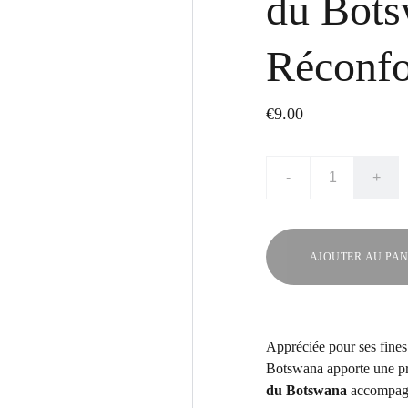
du Bots
Réconfo
€9.00
-
+
AJOUTER AU PAN
Appréciée pour ses fines 
Botswana apporte une pr
du Botswana
accompagne