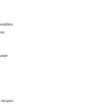
quotidien
use
ournée
t-Jacques