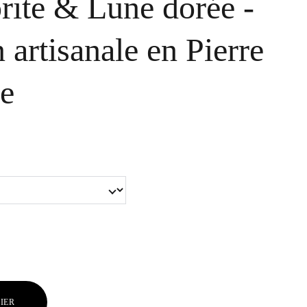
rite & Lune dorée -
 artisanale en Pierre
le
IER