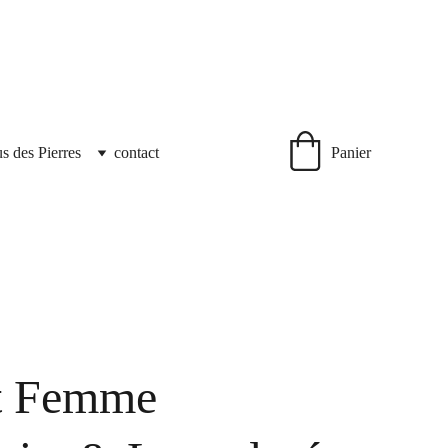
us des Pierres
contact
Panier
et Femme