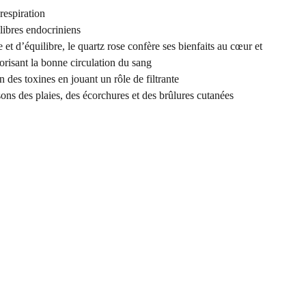
respiration
libres endocriniens
et d’équilibre, le quartz rose confère ses bienfaits au cœur et
vorisant la bonne circulation du sang
n des toxines en jouant un rôle de filtrante
sons des plaies, des écorchures et des brûlures cutanées
COORDONNÉES
Vertus Naturelles