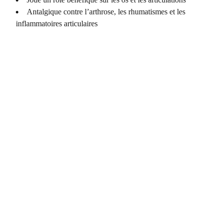
Antalgique contre l’arthrose, les rhumatismes et les
inflammatoires articulaires
COORDONNÉES
Vertus Naturelles
12 rue principale
France  
Entreprise 100 % française