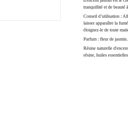
d'encens jasmin est le ch
tranquillité et de beauté 
Conseil d’utilisation : 
laisser apparaître la fum
éloignez-le de toute mat
Parfum : fleur de jasmin.
Résine naturelle d'encen
résine, huiles essentielle