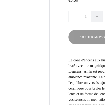
€3.50
-
+
AJOUTER AU PAN
Le cône d'encens aux huil
livré avec une magnifique
L'encens jasmin est réput
ambiance relaxante. La f
l'équilibre universels, a
céramique pour brûler le
lente et uniforme de l'e
vos séances de méditati