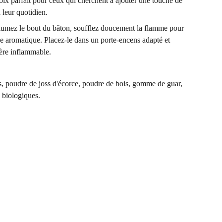
oix parfait pour ceux qui cherchent à ajouter une touche de
à leur quotidien.
Allumez le bout du bâton, soufflez doucement la flamme pour
ée aromatique. Placez-le dans un porte-encens adapté et
ière inflammable.
s, poudre de joss d'écorce, poudre de bois, gomme de guar,
s biologiques.