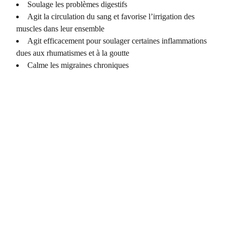
Soulage les problèmes digestifs
Agit la circulation du sang et favorise l’irrigation des
muscles dans leur ensemble
Agit efficacement pour soulager certaines inflammations
dues aux rhumatismes et à la goutte
Calme les migraines chroniques
COORDONNÉES
Vertus Naturelles
12 rue principale
France  