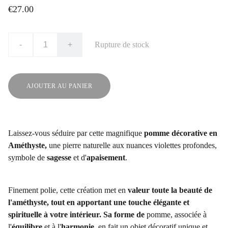
€27.00
-
+
Rupture de stock
AJOUTER AU PANIER
Laissez-vous séduire par cette magnifique
pomme décorative en
Améthyste,
une pierre naturelle aux nuances violettes profondes,
symbole de
sagesse
et d'
apaisement
.
Finement polie, cette création met en
valeur toute la beauté de
l'améthyste, tout en apportant une touche élégante et
spirituelle à votre intérieur. Sa forme de
pomme, associée à
l'
équilibre
et à l'
harmonie
, en fait un objet décoratif unique et