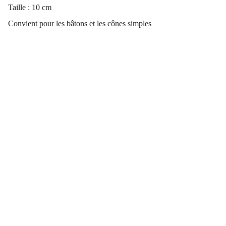
Taille : 10 cm
Convient pour les bâtons et les cônes simples
COORDONNÉES
Vertus Naturelles
12 rue principale
France  